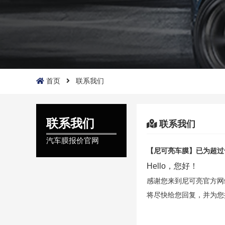
首页
联系我们
联系我们
联系我们
汽车膜报价官网
【尼可亮车膜】已为超过
Hello，您好！
感谢您来到尼可亮官方网
将尽快给您回复，并为您