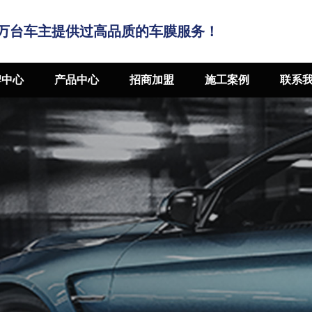
万台车主提供过高品质的车膜服务！
牌中心
产品中心
招商加盟
施工案例
联系