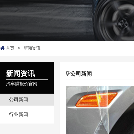
首页
新闻资讯
新闻资讯
公司新闻
汽车膜报价官网
公司新闻
行业新闻