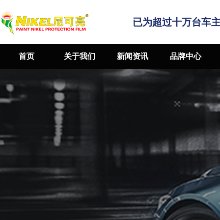
已为超过十万台车
首页
关于我们
新闻资讯
品牌中心